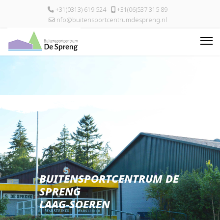
+31(0313) 619 524
+31(06)537 315 89
nfo@buitensportcentrumdespreng.nl
BUITENSPORTCENTRUM DE
SPRENG
LAAG-SOEREN