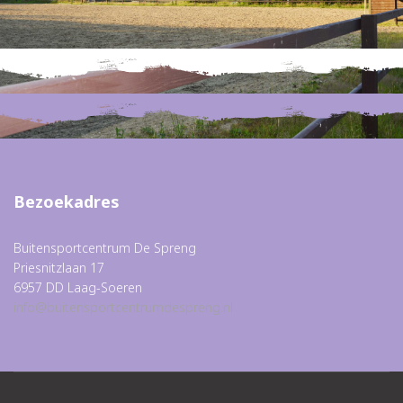
Bezoekadres
Buitensportcentrum De Spreng
Priesnitzlaan 17
6957 DD Laag-Soeren
info@buitensportcentrumdespreng.nl